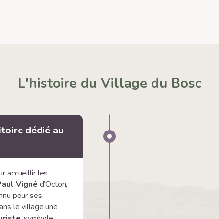
L'histoire du Village du Bosc
itoire dédié au
accueillir les
Paul Vigné
d’Octon,
onnu pour ses
ns le village une
uriste
, symbole