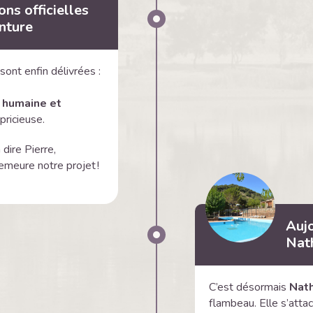
ons officielles
enture
sont enfin délivrées :
 humaine et
pricieuse.
 dire Pierre,
demeure notre projet !
Aujo
Nath
C’est désormais
Nath
flambeau. Elle s’atta