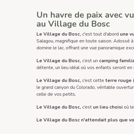
Un havre de paix avec vu
au Village du Bosc
Le Village du Bosc,
c'est tout d'abord
une v
Salagou, magnifique en toute saison. Adossé à f
domine le lac, offrant une vue panoramique exc
Le Village du Bosc,
c’est un
camping famili
détente, un lieu idéal où vos enfants seront en 
Le Village du Bosc,
c’est cette
terre rouge (
le grand canyon du Colorado, véritable ouvertur
celle de vos petits.
Le Village du Bosc,
c’est
un lieu choisi
où le
Le Village du Bosc n'attendait plus que vou
6