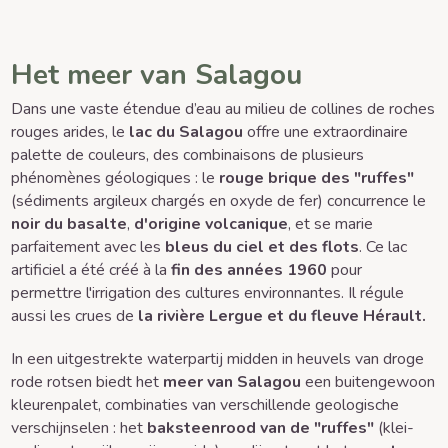
Het meer van Salagou
Dans une vaste étendue d’eau au milieu de collines de roches
rouges arides, le
lac du Salagou
offre une extraordinaire
palette de couleurs, des combinaisons de plusieurs
phénomènes géologiques : le
rouge brique des "ruffes"
(sédiments argileux chargés en oxyde de fer) concurrence le
noir du basalte
,
d'origine volcanique
, et se marie
parfaitement avec les
bleus du ciel et des flots
. Ce lac
artificiel a été créé à la
fin des années 1960
pour
permettre l'irrigation des cultures environnantes. Il régule
aussi les crues de
la rivière Lergue et du fleuve Hérault.
In een uitgestrekte waterpartij midden in heuvels van droge
rode rotsen biedt het
meer van Salagou
een buitengewoon
kleurenpalet, combinaties van verschillende geologische
verschijnselen : het
baksteenrood van de "ruffes"
(klei-