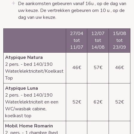
De aankomsten gebeuren vanaf 16u , op de dag van
uw keuze. De vertrekken gebeuren om 10 u , op de
dag van uw keuze.
27/04
12/07
15/08
tot
tot
tot
11/07
14/08
23/09
Atypique Natura
2 pers. - bed 140/190
46€
57€
46€
Water/elektriciteit/Koelkast
Top
Atypique Luna
2 pers. - bed 140/190
Water/elektriciteit en een
52€
62€
52€
WC/wasbak cabine,
koelkast top
Mobil Home Romarin
2 pers. - 1 chambre (bed