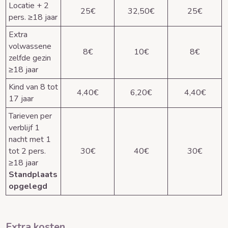
Locatie + 2
25€
32,50€
25€
pers. ≥18 jaar
Extra
volwassene
8€
10€
8€
zelfde gezin
≥18 jaar
Kind van 8 tot
4,40€
6,20€
4,40€
17 jaar
Tarieven per
verblijf 1
nacht met 1
tot 2 pers.
30€
40€
30€
≥18 jaar
Standplaats
opgelegd
Extra kosten